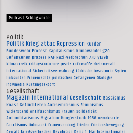
Podcast Schlagworte
Politik
Politik
Krieg
attac
Repression
Kurden
Bundeswehr
Protest
Kapitalismus
Klimawandel
g20
Gefangenen
prozess
RAF
Nazi-Verbrechen
AFD
§129b
klimastreik
FridaysForFuture
Justiz
Luftwaffe
rheinmetall
International
Sicherheitsverwahrung
türkische Invasion in Syrien
linksunten
Frauenrechte
politischen Gefangenen
Ökologie
Indymedia
Rüstungsexport
Gesellschaft
Magazin international
Gesellschaft
Rassismus
Knast
Geflüchteten
Antisemitismus
Feminismus
widerstand
Antifaschismus
Frauen
solidarität
Antimilitarismus
Migration
Hungerstreik
1968
Demokratie
Faschismus
Holocaust
Frauensendung
Frieden
Friedensbewegung
Gewalt
kriegsverbrechen
Revolution
Demo
1. Mai
Internationaler