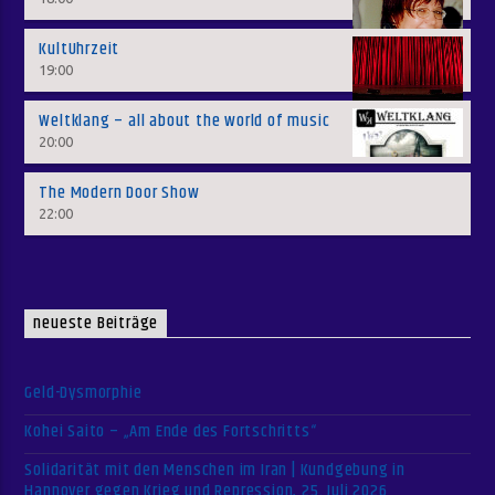
KultUhrzeit
19:00
Weltklang – all about the world of music
20:00
The Modern Door Show
22:00
neueste Beiträge
Geld-Dysmorphie
Kohei Saito – „Am Ende des Fortschritts“
Solidarität mit den Menschen im Iran | Kundgebung in
Hannover gegen Krieg und Repression, 25. Juli 2026