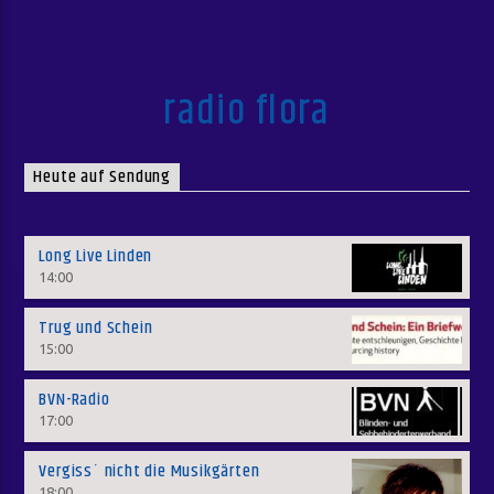
radio flora
Heute auf Sendung
Long Live Linden
14:00
Trug und Schein
15:00
BVN-Radio
17:00
Vergiss´ nicht die Musikgärten
18:00