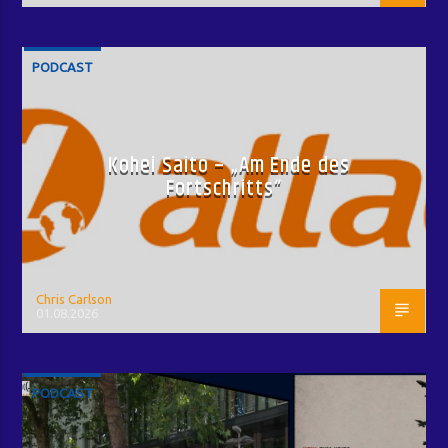
PODCAST
Kohei Saito – „Am Ende des
Fortschritts“
Chris Carlson
01.08.2026
PODCAST