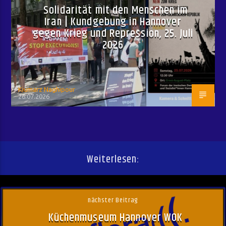
Solidarität mit den Menschen im
Iran | Kundgebung in Hannover
gegen Krieg und Repression, 25. Juli
2026
Kiumarz Naghipour
26.07.2026
Weiterlesen:
nächster Beitrag
Küchenmuseum Hannover WOK