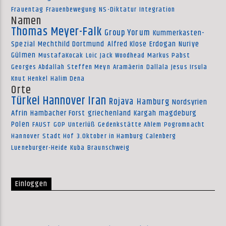
Frauentag
Frauenbewegung
NS-Diktatur
Integration
Namen
Thomas Meyer-Falk
Group Yorum
Kummerkasten-
Spezial
Mechthild Dortmund
Alfred Klose
Erdogan
Nuriye
Gülmen
MustafaKocak
Loic
Jack Woodhead
Markus Pabst
Georges Abdallah
Steffen Meyn
Aramäerin
Dallala
Jesus Irsula
Knut Henkel
Halim Dena
Orte
Türkei
Hannover
Iran
Rojava
Hamburg
Nordsyrien
Afrin
Hambacher Forst
griechenland
Kargah
magdeburg
Polen
FAUST
GOP
Unterlüß
Gedenkstätte Ahlem
Pogromnacht
Hannover
Stadt Hof
3.Oktober in Hamburg
Calenberg
Lueneburger-Heide
Kuba
Braunschweig
Einloggen