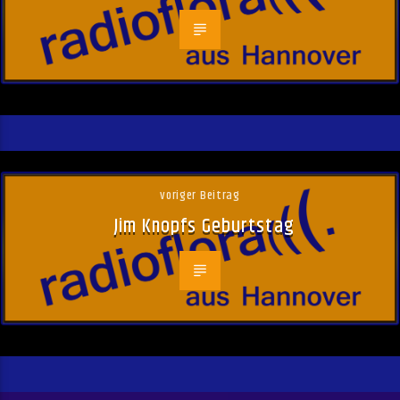
voriger Beitrag
Jim Knopfs Geburtstag