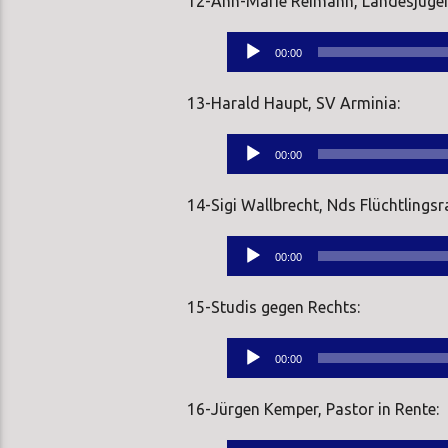
12-Ann-Marie Reimann, Landesjugen
Audio-
00:00
Player
13-Harald Haupt, SV Arminia:
Audio-
00:00
Player
14-Sigi Wallbrecht, Nds Flüchtlingsra
Audio-
00:00
Player
15-Studis gegen Rechts:
Audio-
00:00
Player
16-Jürgen Kemper, Pastor in Rente: