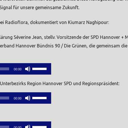
s Signal für unsere gemeinsame Zukunft.
bei Radioflora, dokumentiert von Kiumarz Naghipour:
rung Séverine Jean, stellv. Vorsitzende der SPD Hannover + 
rband Hannover Bündnis 90 / Die Grünen, die gemeinsam die
Pfeiltasten
00:00
Hoch/Runter
 Unterbezirks Region Hannover SPD und Regionspräsident:
benutzen,
um
Pfeiltasten
00:00
die
Hoch/Runter
Lautstärke
benutzen,
zu
um
Pfeiltasten
regeln.
00:00