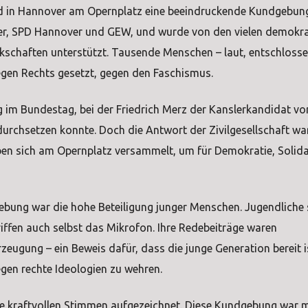
d in Hannover am Opernplatz eine beeindruckende Kundgebung
r, SPD Hannover und GEW, und wurde von den vielen demokra
kschaften unterstützt. Tausende Menschen – laut, entschloss
gegen Rechts gesetzt, gegen den Faschismus.
g im Bundestag, bei der Friedrich Merz der Kanslerkandidat v
urchsetzen konnte. Doch die Antwort der Zivilgesellschaft wa
en sich am Opernplatz versammelt, um für Demokratie, Solida
ebung war die hohe Beteiligung junger Menschen. Jugendliche
riffen auch selbst das Mikrofon. Ihre Redebeiträge waren
rzeugung – ein Beweis dafür, dass die junge Generation bereit is
gen rechte Ideologien zu wehren.
se kraftvollen Stimmen aufgezeichnet. Diese Kundgebung war m