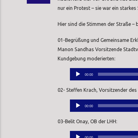
nur ein Protest – sie war ein starke
Hier sind die Stimmen der Straße – 
01-Begrüßung und Gemeinsame Erklä
Manon Sandhas Vorsitzende Stadtve
Kundgebung moderierten:
Audio-
00:00
Player
02- Steffen Krach, Vorsitzender des
Audio-
00:00
Player
03-Belit Onay, OB der LHH:
Audio-
00:00