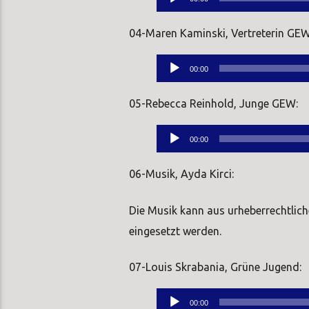
Player
04-Maren Kaminski, Vertreterin GEW
Audio-
00:00
Player
05-Rebecca Reinhold, Junge GEW:
Audio-
00:00
Player
06-Musik, Ayda Kirci:
Die Musik kann aus urheberrechtli
eingesetzt werden.
07-Louis Skrabania, Grüne Jugend:
Audio-
00:00