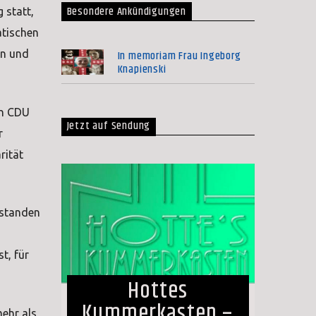
Besondere Ankündigungen
 statt,
tischen
In memoriam Frau Ingeborg
en und
Knapienski
on CDU
Jetzt auf Sendung
r
rität
 standen
t, für
Hottes
Kummerkasten –
ehr als