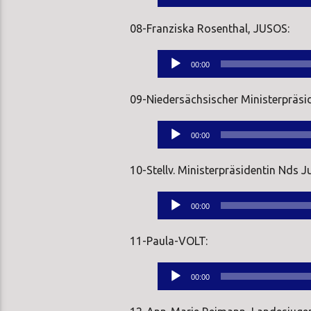
Player
08-Franziska Rosenthal, JUSOS:
Audio-
00:00
Player
09-Niedersächsischer Ministerpräsi
Audio-
00:00
Player
10-Stellv. Ministerpräsidentin Nds J
Audio-
00:00
Player
11-Paula-VOLT:
Audio-
00:00
Player