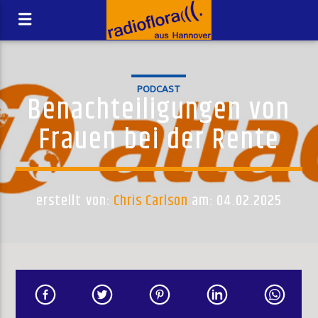
PODCAST
Benachteiligungen von
Frauen bei der Rente
erstellt von:
Chris Carlson
am: 04.02.2025