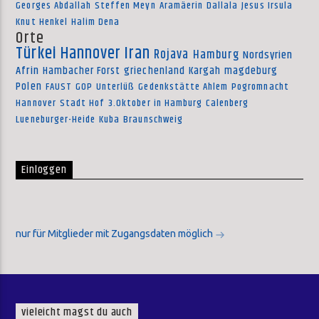
Georges Abdallah
Steffen Meyn
Aramäerin
Dallala
Jesus Irsula
Knut Henkel
Halim Dena
Orte
Türkei
Hannover
Iran
Rojava
Hamburg
Nordsyrien
Afrin
Hambacher Forst
griechenland
Kargah
magdeburg
Polen
FAUST
GOP
Unterlüß
Gedenkstätte Ahlem
Pogromnacht
Hannover
Stadt Hof
3.Oktober in Hamburg
Calenberg
Lueneburger-Heide
Kuba
Braunschweig
Einloggen
nur für Mitglieder mit Zugangsdaten möglich
vieleicht magst du auch