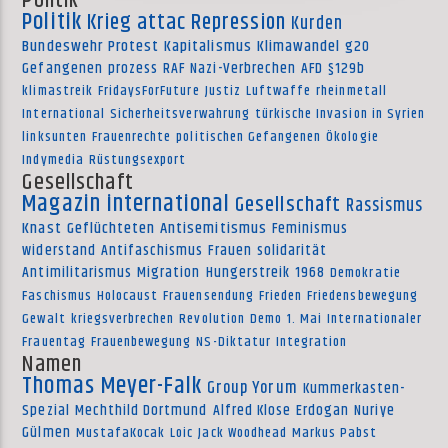
Politik
Politik
Krieg
attac
Repression
Kurden
Bundeswehr
Protest
Kapitalismus
Klimawandel
g20
Gefangenen
prozess
RAF
Nazi-Verbrechen
AFD
§129b
klimastreik
FridaysForFuture
Justiz
Luftwaffe
rheinmetall
International
Sicherheitsverwahrung
türkische Invasion in Syrien
linksunten
Frauenrechte
politischen Gefangenen
Ökologie
Indymedia
Rüstungsexport
Gesellschaft
Magazin international
Gesellschaft
Rassismus
Knast
Geflüchteten
Antisemitismus
Feminismus
widerstand
Antifaschismus
Frauen
solidarität
Antimilitarismus
Migration
Hungerstreik
1968
Demokratie
Faschismus
Holocaust
Frauensendung
Frieden
Friedensbewegung
Gewalt
kriegsverbrechen
Revolution
Demo
1. Mai
Internationaler
Frauentag
Frauenbewegung
NS-Diktatur
Integration
Namen
Thomas Meyer-Falk
Group Yorum
Kummerkasten-
Spezial
Mechthild Dortmund
Alfred Klose
Erdogan
Nuriye
Gülmen
MustafaKocak
Loic
Jack Woodhead
Markus Pabst