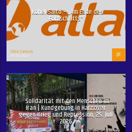
Kohei Saito – „Am Ende des
Fortschritts“
Chris Carlson
01.08.2026
PODCAST
Solidarität mit den Menschen im
Iran | Kundgebung in Hannover
gegen Krieg und Repression, 25. Juli
2026