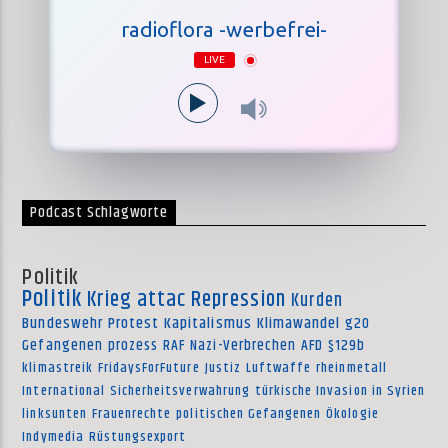
radioflora -werbefrei-
LIVE
Podcast Schlagworte
Politik
Politik
Krieg
attac
Repression
Kurden
Bundeswehr
Protest
Kapitalismus
Klimawandel
g20
Gefangenen
prozess
RAF
Nazi-Verbrechen
AFD
§129b
klimastreik
FridaysForFuture
Justiz
Luftwaffe
rheinmetall
International
Sicherheitsverwahrung
türkische Invasion in Syrien
linksunten
Frauenrechte
politischen Gefangenen
Ökologie
Indymedia
Rüstungsexport