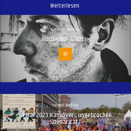
Weiterlesen:
nächster Beitrag
Borderline Gambler
voriger Beitrag
1 Mai 2023 Hannover „ungebrochen
Solidarität“