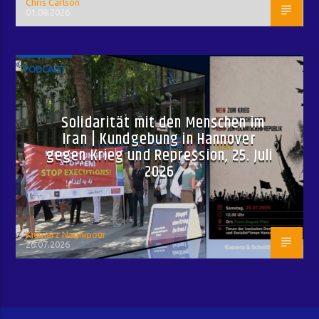
Chris Carlson
01.08.2026
PODCAST
Solidarität mit den Menschen im
Iran | Kundgebung in Hannover
gegen Krieg und Repression, 25. Juli
2026
Kiumarz Naghipour
26.07.2026