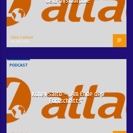
Geld-Dysmorphie
Chris Carlson
06.08.2026
PODCAST
Kohei Saito – „Am Ende des
Fortschritts“