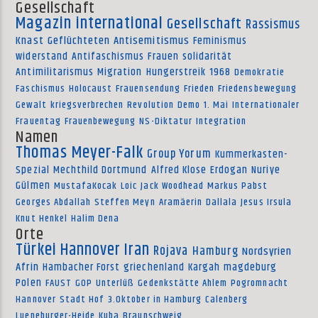
Gesellschaft
Magazin international
Gesellschaft
Rassismus
Knast
Geflüchteten
Antisemitismus
Feminismus
widerstand
Antifaschismus
Frauen
solidarität
Antimilitarismus
Migration
Hungerstreik
1968
Demokratie
Faschismus
Holocaust
Frauensendung
Frieden
Friedensbewegung
Gewalt
kriegsverbrechen
Revolution
Demo
1. Mai
Internationaler
Frauentag
Frauenbewegung
NS-Diktatur
Integration
Namen
Thomas Meyer-Falk
Group Yorum
Kummerkasten-
Spezial
Mechthild Dortmund
Alfred Klose
Erdogan
Nuriye
Gülmen
MustafaKocak
Loic
Jack Woodhead
Markus Pabst
Georges Abdallah
Steffen Meyn
Aramäerin
Dallala
Jesus Irsula
Knut Henkel
Halim Dena
Orte
Türkei
Hannover
Iran
Rojava
Hamburg
Nordsyrien
Afrin
Hambacher Forst
griechenland
Kargah
magdeburg
Polen
FAUST
GOP
Unterlüß
Gedenkstätte Ahlem
Pogromnacht
Hannover
Stadt Hof
3.Oktober in Hamburg
Calenberg
Lueneburger-Heide
Kuba
Braunschweig