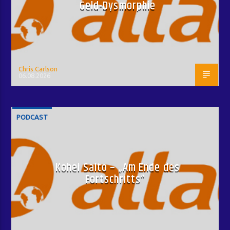
Geld-Dysmorphie
Chris Carlson
06.08.2026
PODCAST
Kohei Saito – „Am Ende des
Fortschritts“