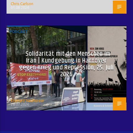
Chris Carlson
01.08.2026
PODCAST
Solidarität mit den Menschen im
Iran | Kundgebung in Hannover
gegen Krieg und Repression, 25. Juli
2026
Kiumarz Naghipour
26.07.2026