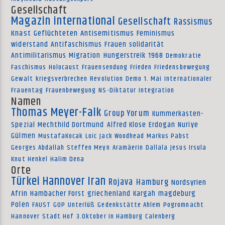
Gesellschaft
Magazin international
Gesellschaft
Rassismus
Knast
Geflüchteten
Antisemitismus
Feminismus
widerstand
Antifaschismus
Frauen
solidarität
Antimilitarismus
Migration
Hungerstreik
1968
Demokratie
Faschismus
Holocaust
Frauensendung
Frieden
Friedensbewegung
Gewalt
kriegsverbrechen
Revolution
Demo
1. Mai
Internationaler
Frauentag
Frauenbewegung
NS-Diktatur
Integration
Namen
Thomas Meyer-Falk
Group Yorum
Kummerkasten-
Spezial
Mechthild Dortmund
Alfred Klose
Erdogan
Nuriye
Gülmen
MustafaKocak
Loic
Jack Woodhead
Markus Pabst
Georges Abdallah
Steffen Meyn
Aramäerin
Dallala
Jesus Irsula
Knut Henkel
Halim Dena
Orte
Türkei
Hannover
Iran
Rojava
Hamburg
Nordsyrien
Afrin
Hambacher Forst
griechenland
Kargah
magdeburg
Polen
FAUST
GOP
Unterlüß
Gedenkstätte Ahlem
Pogromnacht
Hannover
Stadt Hof
3.Oktober in Hamburg
Calenberg