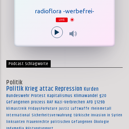
radioflora -werbefrei-
LIVE
Podcast Schlagworte
Politik
Politik
Krieg
attac
Repression
Kurden
Bundeswehr
Protest
Kapitalismus
Klimawandel
g20
Gefangenen
prozess
RAF
Nazi-Verbrechen
AFD
§129b
klimastreik
FridaysForFuture
Justiz
Luftwaffe
rheinmetall
International
Sicherheitsverwahrung
türkische Invasion in Syrien
linksunten
Frauenrechte
politischen Gefangenen
Ökologie
Indymedia
Rüstungsexport