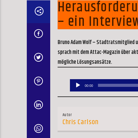
Herausforderu
– ein Intervi
Bruno Adam Wolf – Stadtratsmitglied u
sprach mit dem Attac-Magazin über akt
mögliche Lösungsansätze.
Audio-
00:00
Player
Autor
Chris Carlson