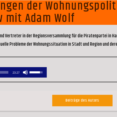
ngen der Wohnungspolit
ew mit Adam Wolf
nd Vertreter in der Regionsversammlung für die Piratenpartei in H
uelle Probleme der Wohnungssituation in Stadt und Region und der
Pfeiltasten
23:27
Hoch/Runter
benutzen,
um
Beiträge des Autors
die
Lautstärke