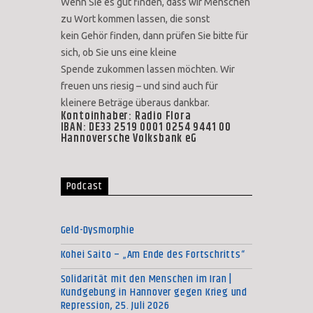
Wenn Sie es gut finden, dass wir Menschen
zu Wort kommen lassen, die sonst
kein Gehör finden, dann prüfen Sie bitte für
sich, ob Sie uns eine kleine
Spende zukommen lassen möchten. Wir
freuen uns riesig – und sind auch für
kleinere Beträge überaus dankbar.
Kontoinhaber: Radio Flora
IBAN: DE33 2519 0001 0254 9441 00
Hannoversche Volksbank eG
Podcast
Geld-Dysmorphie
Kohei Saito – „Am Ende des Fortschritts“
Solidarität mit den Menschen im Iran |
Kundgebung in Hannover gegen Krieg und
Repression, 25. Juli 2026