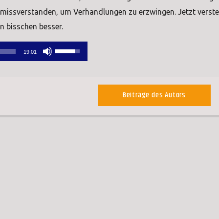
 missverstanden, um Verhandlungen zu erzwingen. Jetzt verste
in bisschen besser.
Pfeiltasten
19:01
Hoch/Runter
benutzen,
um
Beiträge des Autors
die
Lautstärke
zu
regeln.