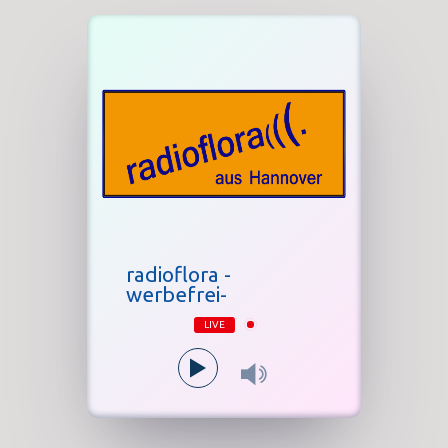
radioflora -
werbefrei-
LIVE