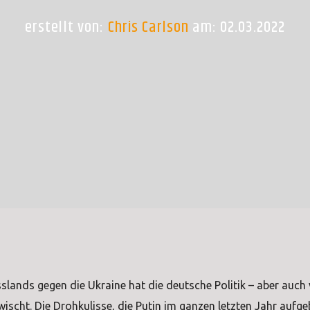
erstellt von:
Chris Carlson
am: 02.03.2022
lands gegen die Ukraine hat die deutsche Politik – aber auch 
ischt. Die Drohkulisse, die Putin im ganzen letzten Jahr aufge