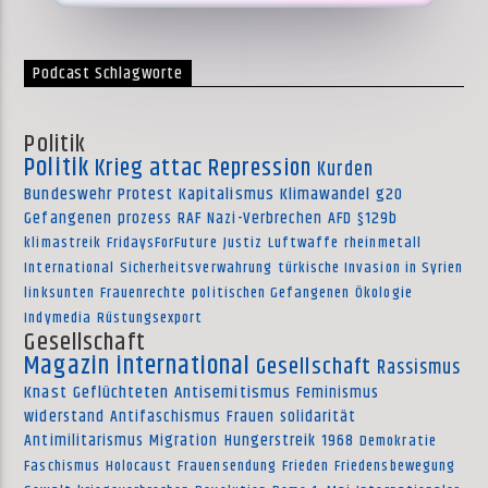
Podcast Schlagworte
Politik
Politik
Krieg
attac
Repression
Kurden
Bundeswehr
Protest
Kapitalismus
Klimawandel
g20
Gefangenen
prozess
RAF
Nazi-Verbrechen
AFD
§129b
klimastreik
FridaysForFuture
Justiz
Luftwaffe
rheinmetall
International
Sicherheitsverwahrung
türkische Invasion in Syrien
linksunten
Frauenrechte
politischen Gefangenen
Ökologie
Indymedia
Rüstungsexport
Gesellschaft
Magazin international
Gesellschaft
Rassismus
Knast
Geflüchteten
Antisemitismus
Feminismus
widerstand
Antifaschismus
Frauen
solidarität
Antimilitarismus
Migration
Hungerstreik
1968
Demokratie
Faschismus
Holocaust
Frauensendung
Frieden
Friedensbewegung