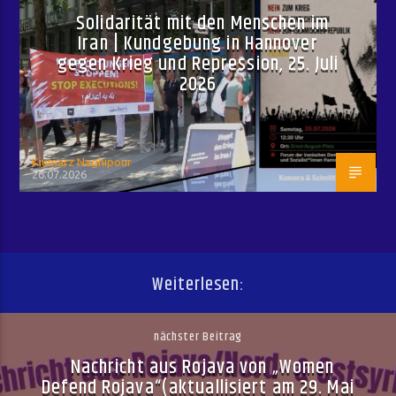
Solidarität mit den Menschen im
Iran | Kundgebung in Hannover
gegen Krieg und Repression, 25. Juli
2026
Kiumarz Naghipour
26.07.2026
Weiterlesen:
nächster Beitrag
Nachricht aus Rojava von „Women
Defend Rojava“(aktuallisiert am 29. Mai