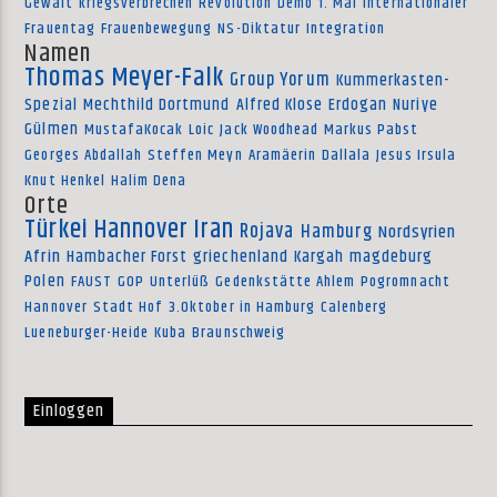
Gewalt
kriegsverbrechen
Revolution
Demo
1. Mai
Internationaler
Frauentag
Frauenbewegung
NS-Diktatur
Integration
Namen
Thomas Meyer-Falk
Group Yorum
Kummerkasten-
Spezial
Mechthild Dortmund
Alfred Klose
Erdogan
Nuriye
Gülmen
MustafaKocak
Loic
Jack Woodhead
Markus Pabst
Georges Abdallah
Steffen Meyn
Aramäerin
Dallala
Jesus Irsula
Knut Henkel
Halim Dena
Orte
Türkei
Hannover
Iran
Rojava
Hamburg
Nordsyrien
Afrin
Hambacher Forst
griechenland
Kargah
magdeburg
Polen
FAUST
GOP
Unterlüß
Gedenkstätte Ahlem
Pogromnacht
Hannover
Stadt Hof
3.Oktober in Hamburg
Calenberg
Lueneburger-Heide
Kuba
Braunschweig
Einloggen