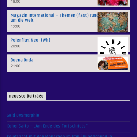
18:00
Magazin International – Themen (fast) rund
um die Welt
19:00
Polenflug Neo- (Wh)
20:00
Buena Onda
21:00
neueste Beiträge
Geld-Dysmorphie
Kohei Saito – „Am Ende des Fortschritts“
Solidarität mit den Menschen im Iran | Kundgebung in