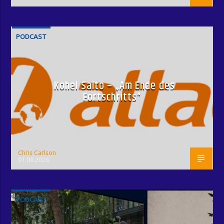
PODCAST
Kohei Saito – „Am Ende des
Fortschritts“
Chris Carlson
01.08.2026
PODCAST