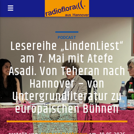
PODCAST
Lesereihe „LindenLiest“
am 7. Mai mit Atefe
Asadi. Von Teheran nach
Hannover – von
Untergrundliteratur zu
europäischen Bühnen