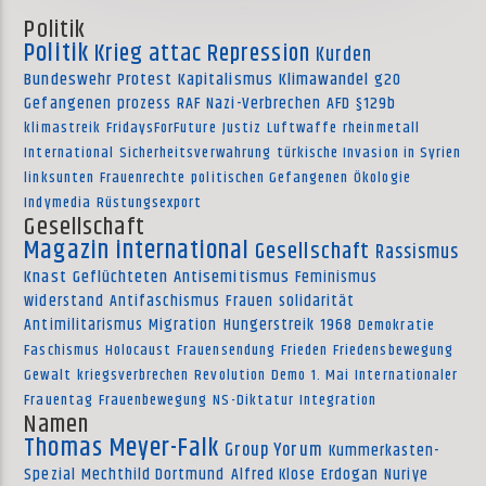
Politik
Politik
Krieg
attac
Repression
Kurden
Bundeswehr
Protest
Kapitalismus
Klimawandel
g20
Gefangenen
prozess
RAF
Nazi-Verbrechen
AFD
§129b
klimastreik
FridaysForFuture
Justiz
Luftwaffe
rheinmetall
International
Sicherheitsverwahrung
türkische Invasion in Syrien
linksunten
Frauenrechte
politischen Gefangenen
Ökologie
Indymedia
Rüstungsexport
Gesellschaft
Magazin international
Gesellschaft
Rassismus
Knast
Geflüchteten
Antisemitismus
Feminismus
widerstand
Antifaschismus
Frauen
solidarität
Antimilitarismus
Migration
Hungerstreik
1968
Demokratie
Faschismus
Holocaust
Frauensendung
Frieden
Friedensbewegung
Gewalt
kriegsverbrechen
Revolution
Demo
1. Mai
Internationaler
Frauentag
Frauenbewegung
NS-Diktatur
Integration
Namen
Thomas Meyer-Falk
Group Yorum
Kummerkasten-
Spezial
Mechthild Dortmund
Alfred Klose
Erdogan
Nuriye