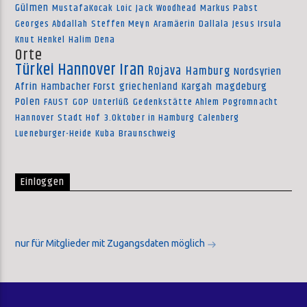
Gülmen
MustafaKocak
Loic
Jack Woodhead
Markus Pabst
Georges Abdallah
Steffen Meyn
Aramäerin
Dallala
Jesus Irsula
Knut Henkel
Halim Dena
Orte
Türkei
Hannover
Iran
Rojava
Hamburg
Nordsyrien
Afrin
Hambacher Forst
griechenland
Kargah
magdeburg
Polen
FAUST
GOP
Unterlüß
Gedenkstätte Ahlem
Pogromnacht
Hannover
Stadt Hof
3.Oktober in Hamburg
Calenberg
Lueneburger-Heide
Kuba
Braunschweig
Einloggen
nur für Mitglieder mit Zugangsdaten möglich