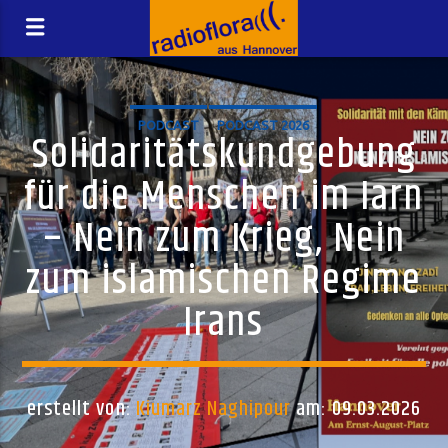
PODCAST
PODCAST 2026
Solidaritätskundgebung
für die Menschen im Iarn
– Nein zum Krieg, Nein
zum islamischen Regime
Irans
erstellt von:
Kiumarz Naghipour
am: 09.03.2026