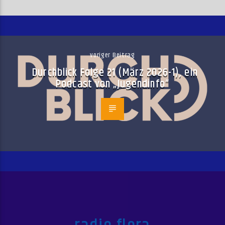
voriger Beitrag
Durchblick Folge 21 (März 2026-1), ein
Podcast von „Jugendinfo“