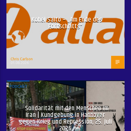
Kohei Saito – „Am Ende des
Fortschritts“
Chris Carlson
01.08.2026
PODCAST
Solidarität mit den Menschen im
Iran | Kundgebung in Hannover
gegen Krieg und Repression, 25. Juli
2026