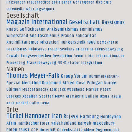
linksunten
Frauenrechte
politischen Gefangenen
Ökologie
Indymedia
Rüstungsexport
Gesellschaft
Magazin international
Gesellschaft
Rassismus
Knast
Geflüchteten
Antisemitismus
Feminismus
widerstand
Antifaschismus
Frauen
solidarität
Antimilitarismus
Migration
Hungerstreik
1968
Demokratie
Faschismus
Holocaust
Frauensendung
Frieden
Friedensbewegung
Gewalt
kriegsverbrechen
Revolution
Demo
1. Mai
Internationaler
Frauentag
Frauenbewegung
NS-Diktatur
Integration
Namen
Thomas Meyer-Falk
Group Yorum
Kummerkasten-
Spezial
Mechthild Dortmund
Alfred Klose
Erdogan
Nuriye
Gülmen
MustafaKocak
Loic
Jack Woodhead
Markus Pabst
Georges Abdallah
Steffen Meyn
Aramäerin
Dallala
Jesus Irsula
Knut Henkel
Halim Dena
Orte
Türkei
Hannover
Iran
Rojava
Hamburg
Nordsyrien
Afrin
Hambacher Forst
griechenland
Kargah
magdeburg
Polen
FAUST
GOP
Unterlüß
Gedenkstätte Ahlem
Pogromnacht