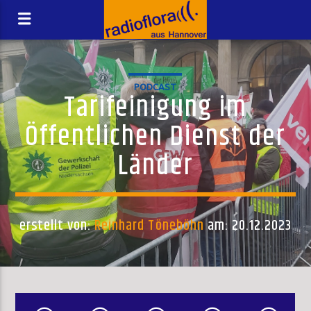
PODCAST
Tarifeinigung im
Öffentlichen Dienst der
Länder
erstellt von:
Reinhard Töneböhn
am: 20.12.2023