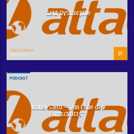
Geld-Dysmorphie
Chris Carlson
06.08.2026
PODCAST
Kohei Saito – „Am Ende des
Fortschritts“