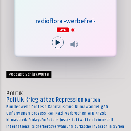
radioflora -werbefrei-
LIVE
Podcast Schlagworte
Politik
Politik
Krieg
attac
Repression
Kurden
Bundeswehr
Protest
Kapitalismus
Klimawandel
g20
Gefangenen
prozess
RAF
Nazi-Verbrechen
AFD
§129b
klimastreik
FridaysForFuture
Justiz
Luftwaffe
rheinmetall
International
Sicherheitsverwahrung
türkische Invasion in Syrien