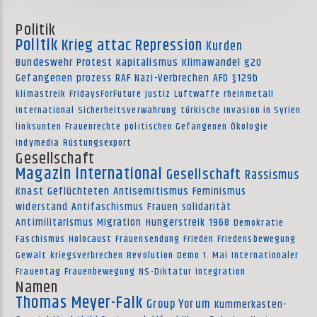
Politik
Politik
Krieg
attac
Repression
Kurden
Bundeswehr
Protest
Kapitalismus
Klimawandel
g20
Gefangenen
prozess
RAF
Nazi-Verbrechen
AFD
§129b
klimastreik
FridaysForFuture
Justiz
Luftwaffe
rheinmetall
International
Sicherheitsverwahrung
türkische Invasion in Syrien
linksunten
Frauenrechte
politischen Gefangenen
Ökologie
Indymedia
Rüstungsexport
Gesellschaft
Magazin international
Gesellschaft
Rassismus
Knast
Geflüchteten
Antisemitismus
Feminismus
widerstand
Antifaschismus
Frauen
solidarität
Antimilitarismus
Migration
Hungerstreik
1968
Demokratie
Faschismus
Holocaust
Frauensendung
Frieden
Friedensbewegung
Gewalt
kriegsverbrechen
Revolution
Demo
1. Mai
Internationaler
Frauentag
Frauenbewegung
NS-Diktatur
Integration
Namen
Thomas Meyer-Falk
Group Yorum
Kummerkasten-