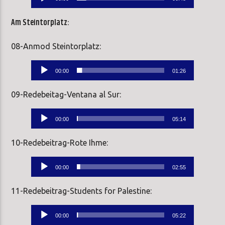
Player
Am Steintorplatz:
08-Anmod Steintorplatz:
Audio-
00:00
01:26
Player
09-Redebeitag-Ventana al Sur:
Audio-
00:00
05:14
Player
10-Redebeitrag-Rote Ihme:
Audio-
00:00
02:55
Player
11-Redebeitrag-Students for Palestine:
Audio-
00:00
05:22
Player