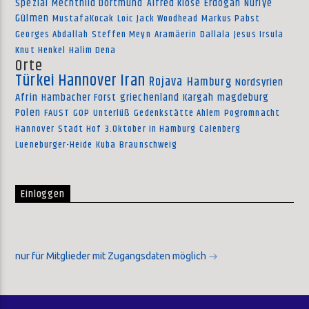
Spezial
Mechthild Dortmund
Alfred Klose
Erdogan
Nuriye
Gülmen
MustafaKocak
Loic
Jack Woodhead
Markus Pabst
Georges Abdallah
Steffen Meyn
Aramäerin
Dallala
Jesus Irsula
Knut Henkel
Halim Dena
Orte
Türkei
Hannover
Iran
Rojava
Hamburg
Nordsyrien
Afrin
Hambacher Forst
griechenland
Kargah
magdeburg
Polen
FAUST
GOP
Unterlüß
Gedenkstätte Ahlem
Pogromnacht
Hannover
Stadt Hof
3.Oktober in Hamburg
Calenberg
Lueneburger-Heide
Kuba
Braunschweig
Einloggen
nur für Mitglieder mit Zugangsdaten möglich