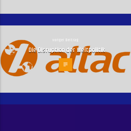
voriger Beitrag
Die Disruption der Weltpolitik