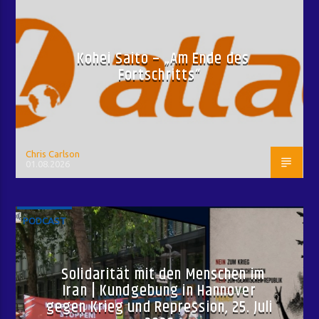
Kohei Saito – „Am Ende des
Fortschritts“
Chris Carlson
01.08.2026
PODCAST
Solidarität mit den Menschen im
Iran | Kundgebung in Hannover
gegen Krieg und Repression, 25. Juli