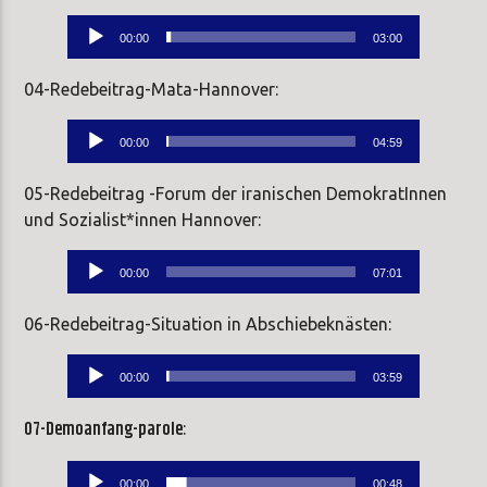
Audio-
00:00
03:00
Player
04-Redebeitrag-Mata-Hannover:
Audio-
00:00
04:59
Player
05-Redebeitrag -Forum der iranischen DemokratInnen
und Sozialist*innen Hannover:
Audio-
00:00
07:01
Player
06-Redebeitrag-Situation in Abschiebeknästen:
Audio-
00:00
03:59
Player
07-Demoanfang-parole
:
Audio-
00:00
00:48