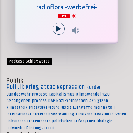
radioflora -werbefrei-
LIVE
Podcast Schlagworte
Politik
Politik
Krieg
attac
Repression
Kurden
Bundeswehr
Protest
Kapitalismus
Klimawandel
g20
Gefangenen
prozess
RAF
Nazi-Verbrechen
AFD
§129b
klimastreik
FridaysForFuture
Justiz
Luftwaffe
rheinmetall
International
Sicherheitsverwahrung
türkische Invasion in Syrien
linksunten
Frauenrechte
politischen Gefangenen
Ökologie
Indymedia
Rüstungsexport