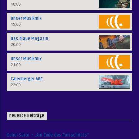
18:00
Unser Musikmix
19:00
Das blaue Magazin
20:00
Unser Musikmix
21:00
Calenberger ABC
22:00
neueste Beiträge
Kohei Saito – „Am Ende des Fortschritts“