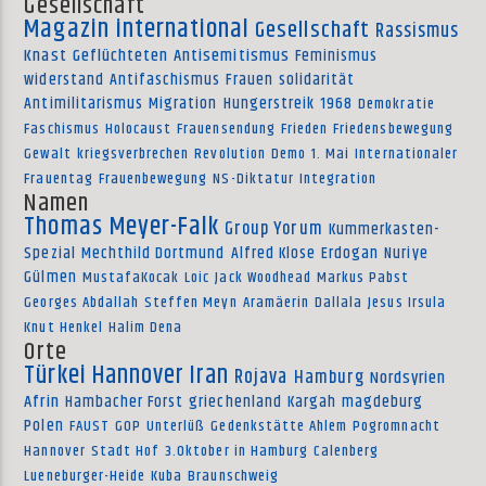
Gesellschaft
Magazin international
Gesellschaft
Rassismus
Knast
Geflüchteten
Antisemitismus
Feminismus
widerstand
Antifaschismus
Frauen
solidarität
Antimilitarismus
Migration
Hungerstreik
1968
Demokratie
Faschismus
Holocaust
Frauensendung
Frieden
Friedensbewegung
Gewalt
kriegsverbrechen
Revolution
Demo
1. Mai
Internationaler
Frauentag
Frauenbewegung
NS-Diktatur
Integration
Namen
Thomas Meyer-Falk
Group Yorum
Kummerkasten-
Spezial
Mechthild Dortmund
Alfred Klose
Erdogan
Nuriye
Gülmen
MustafaKocak
Loic
Jack Woodhead
Markus Pabst
Georges Abdallah
Steffen Meyn
Aramäerin
Dallala
Jesus Irsula
Knut Henkel
Halim Dena
Orte
Türkei
Hannover
Iran
Rojava
Hamburg
Nordsyrien
Afrin
Hambacher Forst
griechenland
Kargah
magdeburg
Polen
FAUST
GOP
Unterlüß
Gedenkstätte Ahlem
Pogromnacht
Hannover
Stadt Hof
3.Oktober in Hamburg
Calenberg
Lueneburger-Heide
Kuba
Braunschweig