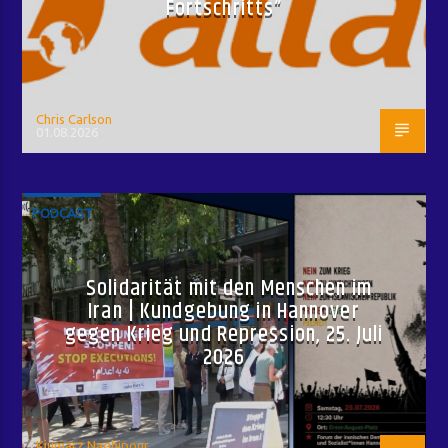
Fortschritts“
Chris Carlson
01.08.2026
PODCAST
Solidarität mit den Menschen im
Iran | Kundgebung in Hannover
gegen Krieg und Repression, 25. Juli
2026
Kiumarz Naghipour