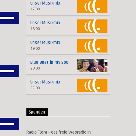
Unser Musikmix
Lautstärke
17:00
Pfeiltasten
zu
Unser Musikmix
Hoch/Runter
regeln.
18:00
benutzen,
Unser Musikmix
um
19:00
die
Blue Beat in my Soul
Lautstärke
20:00
Pfeiltasten
zu
Hoch/Runter
regeln.
Unser Musikmix
benutzen,
22:00
um
die
Spenden
Lautstärke
Pfeiltasten
zu
Hoch/Runter
Radio Flora – das freie Webradio in
regeln.