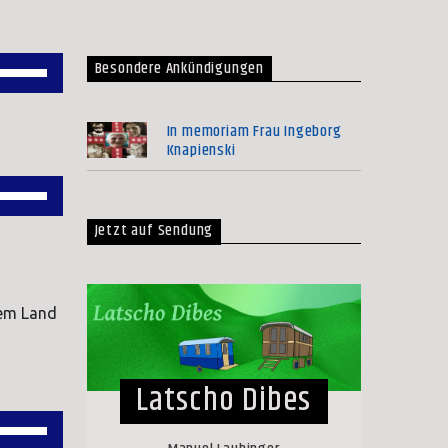
Besondere Ankündigungen
Pfeiltasten
Hoch/Runter
benutzen,
In memoriam Frau Ingeborg
Knapienski
um
die
Pfeiltasten
Lautstärke
Hoch/Runter
Jetzt auf Sendung
zu
benutzen,
regeln.
um
die
rem Land
Lautstärke
zu
Latscho Dibes
regeln.
Pfeiltasten