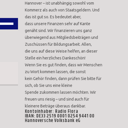
Hannover – ist unabhängig sowohl vom
benutzen,
Kommerz als auch von Staatsgeldern. Und
um
das ist gut so. Es bedeutet aber,
die
Pfeiltasten
dass unsere Finanzen sehr auf Kante
Lautstärke
Hoch/Runter
genäht sind. Wir finanzieren uns ganz
überwiegend aus Mitgliedsbeiträgen und
zu
benutzen,
Zuschüssen für Bildungsarbeit. Allen,
regeln.
um
die uns auf diese Weise helfen, an dieser
die
Stelle ein herzliches Dankeschön!
Lautstärke
Wenn Sie es gut finden, dass wir Menschen
zu Wort kommen lassen, die sonst
zu
kein Gehör finden, dann prüfen Sie bitte für
regeln.
sich, ob Sie uns eine kleine
Spende zukommen lassen möchten. Wir
freuen uns riesig – und sind auch für
kleinere Beträge überaus dankbar.
Kontoinhaber: Radio Flora
IBAN: DE33 2519 0001 0254 9441 00
Hannoversche Volksbank eG