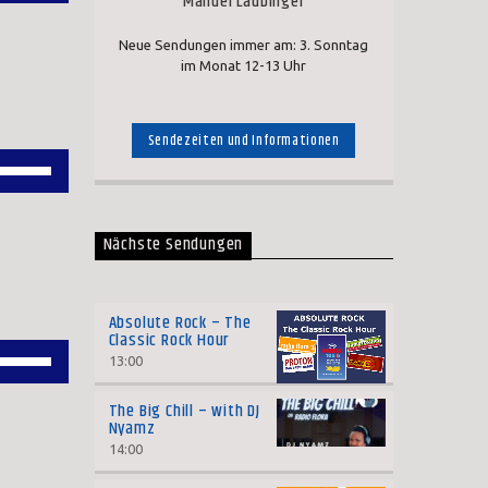
Manuel Laubinger
Hoch/Runter
benutzen,
Neue Sendungen immer am: 3. Sonntag
im Monat 12-13 Uhr
um
die
Lautstärke
Sendezeiten und Informationen
Pfeiltasten
zu
Hoch/Runter
regeln.
benutzen,
Nächste Sendungen
um
die
Absolute Rock – The
Lautstärke
Classic Rock Hour
Pfeiltasten
zu
13:00
Hoch/Runter
regeln.
The Big Chill – with DJ
benutzen,
Nyamz
14:00
um
die