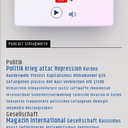
LIVE
Podcast Schlagworte
Politik
Politik
Krieg
attac
Repression
Kurden
Bundeswehr
Protest
Kapitalismus
Klimawandel
g20
Gefangenen
prozess
RAF
Nazi-Verbrechen
AFD
§129b
klimastreik
FridaysForFuture
Justiz
Luftwaffe
rheinmetall
International
Sicherheitsverwahrung
türkische Invasion in Syrien
linksunten
Frauenrechte
politischen Gefangenen
Ökologie
Indymedia
Rüstungsexport
Gesellschaft
Magazin international
Gesellschaft
Rassismus
Knast
Geflüchteten
Antisemitismus
Feminismus