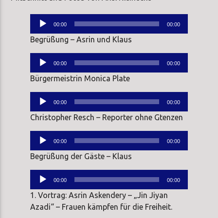
Audio-
00:00
00:00
Player
Begrüßung – Asrin und Klaus
Audio-
00:00
00:00
Player
Bürgermeistrin Monica Plate
Audio-
00:00
00:00
Player
Christopher Resch – Reporter ohne Gtenzen
Audio-
00:00
00:00
Player
Begrüßung der Gäste – Klaus
Audio-
00:00
00:00
Player
1. Vortrag: Asrin Askendery – „Jin Jiyan
Azadi“ – Frauen kämpfen für die Freiheit.