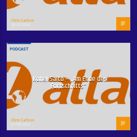
Chris Carlson
06.08.2026
PODCAST
Kohei Saito – „Am Ende des
Fortschritts“
Chris Carlson
01.08.2026