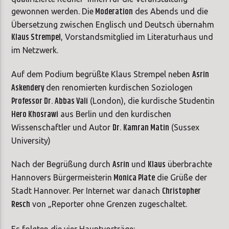
Moderation
gewonnen werden. Die
des Abends und die
Übersetzung zwischen Englisch und Deutsch übernahm
Klaus Strempel
, Vorstandsmitglied im Literaturhaus und
im Netzwerk.
Asrin
Auf dem Podium begrüßte Klaus Strempel neben
Askendery
den renomierten kurdischen Soziologen
Professor Dr. Abbas Vali
(London), die kurdische Studentin
Hero Khosrawi
aus Berlin und den kurdischen
Dr. Kamran Matin
Wissenschaftler und Autor
(Sussex
University)
Asrin
Klaus
Nach der Begrüßung durch
und
überbrachte
Monica Plate
Hannovers Bürgermeisterin
die Grüße der
Christopher
Stadt Hannover. Per Internet war danach
Resch
von „Reporter ohne Grenzen zugeschaltet.
Es folgten die vier Hauptvorträge: