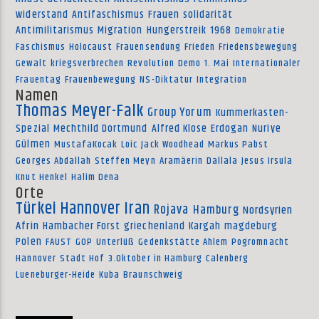
widerstand
Antifaschismus
Frauen
solidarität
Antimilitarismus
Migration
Hungerstreik
1968
Demokratie
Faschismus
Holocaust
Frauensendung
Frieden
Friedensbewegung
Gewalt
kriegsverbrechen
Revolution
Demo
1. Mai
Internationaler
Frauentag
Frauenbewegung
NS-Diktatur
Integration
Namen
Thomas Meyer-Falk
Group Yorum
Kummerkasten-
Spezial
Mechthild Dortmund
Alfred Klose
Erdogan
Nuriye
Gülmen
MustafaKocak
Loic
Jack Woodhead
Markus Pabst
Georges Abdallah
Steffen Meyn
Aramäerin
Dallala
Jesus Irsula
Knut Henkel
Halim Dena
Orte
Türkei
Hannover
Iran
Rojava
Hamburg
Nordsyrien
Afrin
Hambacher Forst
griechenland
Kargah
magdeburg
Polen
FAUST
GOP
Unterlüß
Gedenkstätte Ahlem
Pogromnacht
Hannover
Stadt Hof
3.Oktober in Hamburg
Calenberg
Lueneburger-Heide
Kuba
Braunschweig