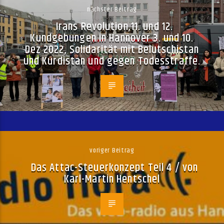
nächster Beitrag
Irans Revolution,11. und 12.
Kundgebungen in Hannover 3. und 10.
Dez 2022, Solidarität mit Belutschistan
und Kurdistan und gegen Todesstraffe.
voriger Beitrag
Das Attac-Steuerkonzept Teil 4 / von
Karl-Martin Hentschel