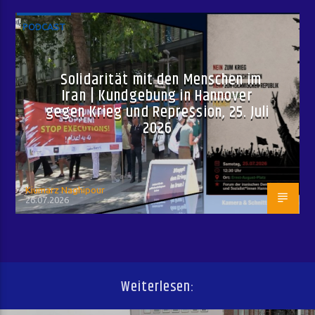
PODCAST
Solidarität mit den Menschen im
Iran | Kundgebung in Hannover
gegen Krieg und Repression, 25. Juli
2026
Kiumarz Naghipour
26.07.2026
Weiterlesen: