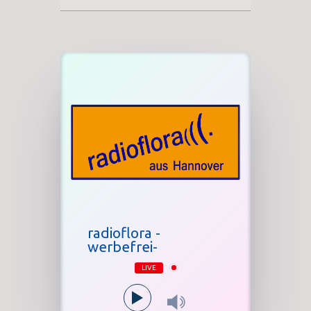
radioflora -
werbefrei-
LIVE