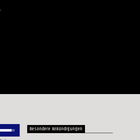
7
Besondere Ankündigungen
Pfeiltasten
Hoch/Runter