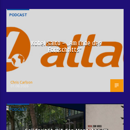
PODCAST
Kohei Saito – „Am Ende des
Fortschritts“
Chris Carlson
01.08.2026
PODCAST