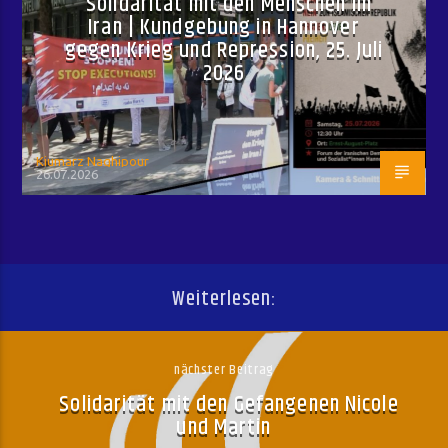
Solidarität mit den Menschen im
Iran | Kundgebung in Hannover
gegen Krieg und Repression, 25. Juli
2026
Kiumarz Naghipour
26.07.2026
Weiterlesen:
nächster Beitrag
Solidarität mit den Gefangenen Nicole
und Martin