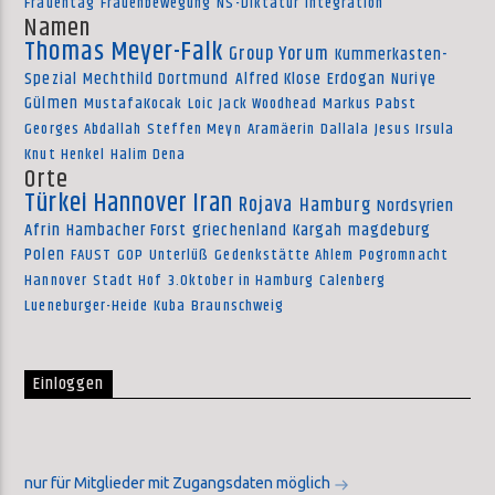
Frauentag
Frauenbewegung
NS-Diktatur
Integration
Namen
Thomas Meyer-Falk
Group Yorum
Kummerkasten-
Spezial
Mechthild Dortmund
Alfred Klose
Erdogan
Nuriye
Gülmen
MustafaKocak
Loic
Jack Woodhead
Markus Pabst
Georges Abdallah
Steffen Meyn
Aramäerin
Dallala
Jesus Irsula
Knut Henkel
Halim Dena
Orte
Türkei
Hannover
Iran
Rojava
Hamburg
Nordsyrien
Afrin
Hambacher Forst
griechenland
Kargah
magdeburg
Polen
FAUST
GOP
Unterlüß
Gedenkstätte Ahlem
Pogromnacht
Hannover
Stadt Hof
3.Oktober in Hamburg
Calenberg
Lueneburger-Heide
Kuba
Braunschweig
Einloggen
nur für Mitglieder mit Zugangsdaten möglich