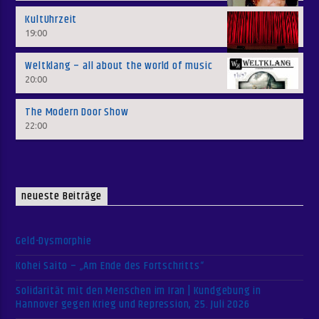
KultUhrzeit
19:00
Weltklang – all about the world of music
20:00
The Modern Door Show
22:00
neueste Beiträge
Geld-Dysmorphie
Kohei Saito – „Am Ende des Fortschritts“
Solidarität mit den Menschen im Iran | Kundgebung in
Hannover gegen Krieg und Repression, 25. Juli 2026