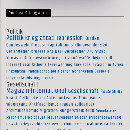
Podcast Schlagworte
Politik
Politik
Krieg
attac
Repression
Kurden
Bundeswehr
Protest
Kapitalismus
Klimawandel
g20
Gefangenen
prozess
RAF
Nazi-Verbrechen
AFD
§129b
klimastreik
FridaysForFuture
Justiz
Luftwaffe
rheinmetall
International
Sicherheitsverwahrung
türkische Invasion in Syrien
linksunten
Frauenrechte
politischen Gefangenen
Ökologie
Indymedia
Rüstungsexport
Gesellschaft
Magazin international
Gesellschaft
Rassismus
Knast
Geflüchteten
Antisemitismus
Feminismus
widerstand
Antifaschismus
Frauen
solidarität
Antimilitarismus
Migration
Hungerstreik
1968
Demokratie
Faschismus
Holocaust
Frauensendung
Frieden
Friedensbewegung
Gewalt
kriegsverbrechen
Revolution
Demo
1. Mai
Internationaler