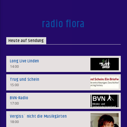
radio flora
Heute auf Sendung
Long Live Linden
14:00
Trug und Schein
15:00
BVN-Radio
17:00
Vergiss´ nicht die Musikgärten
18:00