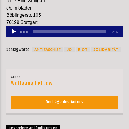
Rote Hilfe Stuttgart
c/o Infoladen
Böblingerstr. 105
70199 Stuttgart
Audio-
00:00
12:56
Player
Schlagworte:
ANTIFASCHIST
JO
RIOT
SOLIDARITÄT
Autor
Wolfgang Lettow
Beiträge des Autors
Besondere Ankündigungen