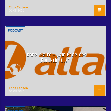
Chris Carlson
06.08.2026
PODCAST
Kohei Saito – „Am Ende des
Fortschritts“
Chris Carlson
01.08.2026