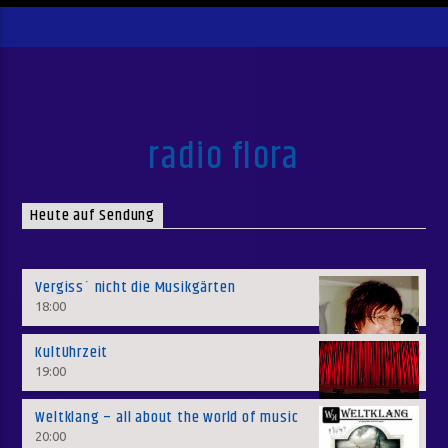
radio flora
Heute auf Sendung
Vergiss´ nicht die Musikgärten
18:00
KultUhrzeit
19:00
Weltklang – all about the world of music
20:00