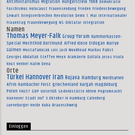
Antimilitarismus
Migration
Hungerstreik
1968
Demokratie
Faschismus
Holocaust
Frauensendung
Frieden
Friedensbewegung
Gewalt
kriegsverbrechen
Revolution
Demo
1. Mai
Internationaler
Frauentag
Frauenbewegung
NS-Diktatur
Integration
Namen
Thomas Meyer-Falk
Group Yorum
Kummerkasten-
Spezial
Mechthild Dortmund
Alfred Klose
Erdogan
Nuriye
Gülmen
MustafaKocak
Loic
Jack Woodhead
Markus Pabst
Georges Abdallah
Steffen Meyn
Aramäerin
Dallala
Jesus Irsula
Knut Henkel
Halim Dena
Orte
Türkei
Hannover
Iran
Rojava
Hamburg
Nordsyrien
Afrin
Hambacher Forst
griechenland
Kargah
magdeburg
Polen
FAUST
GOP
Unterlüß
Gedenkstätte Ahlem
Pogromnacht
Hannover
Stadt Hof
3.Oktober in Hamburg
Calenberg
Lueneburger-Heide
Kuba
Braunschweig
Einloggen