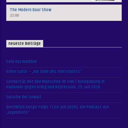
The Modern Door Show
22:00
neueste Beiträge
Geld-Dysmorphie
Kohei Saito – „Am Ende des Fortschritts“
Solidarität mit den Menschen im Iran | Kundgebung in
Hannover gegen Krieg und Repression, 25. Juli 2026
Sprache der Gewalt
Durchblick Kongo-Folge 1 (24. Juli 2026), ein Podcast von
„Jugendinfo“