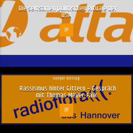
Die seltsamen politischen Rituale der
USA
voriger Beitrag
Rassismus hinter Gittern – Gespräch
mit Thomas Meyer-Falk