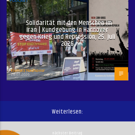
PODCAST
Solidarität mit den Menschen im
Iran | Kundgebung in Hannover
gegen Krieg und Repression, 25. Juli
2026
Kiumarz Naghipour
26.07.2026
Weiterlesen:
nächster Beitrag