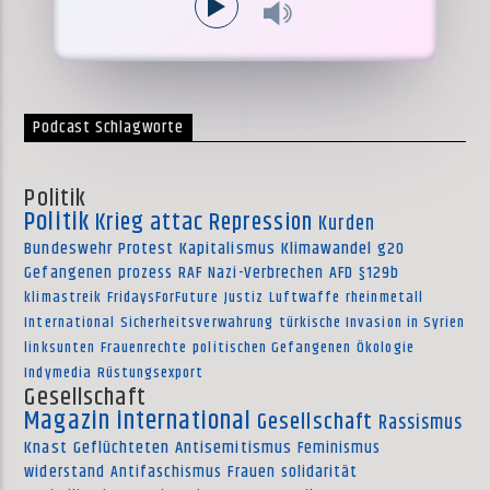
Podcast Schlagworte
Politik
Politik
Krieg
attac
Repression
Kurden
Bundeswehr
Protest
Kapitalismus
Klimawandel
g20
Gefangenen
prozess
RAF
Nazi-Verbrechen
AFD
§129b
klimastreik
FridaysForFuture
Justiz
Luftwaffe
rheinmetall
International
Sicherheitsverwahrung
türkische Invasion in Syrien
linksunten
Frauenrechte
politischen Gefangenen
Ökologie
Indymedia
Rüstungsexport
Gesellschaft
Magazin international
Gesellschaft
Rassismus
Knast
Geflüchteten
Antisemitismus
Feminismus
widerstand
Antifaschismus
Frauen
solidarität