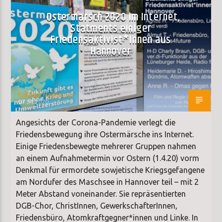
Ostermarsch 2020 im Internet,
Statments einiger
Friedensaktivist*innen aus
Hannover
Kiumarz Naghipour
07.04.2020
Angesichts der Corona-Pandemie verlegt die
Friedensbewegung ihre Ostermärsche ins Internet.
Einige Friedensbewegte mehrerer Gruppen nahmen
an einem Aufnahmetermin vor Ostern (1.4.20) vorm
Denkmal für ermordete sowjetische Kriegsgefangene
am Nordufer des Maschsee in Hannover teil – mit 2
Meter Abstand voneinander. Sie repräsentierten
DGB-Chor, ChristInnen, GewerkschafterInnen,
Friedensbüro, Atomkraftgegner*innen und Linke. In