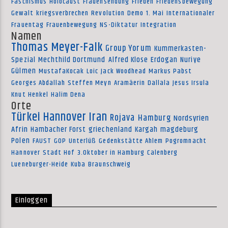
Faschismus
Holocaust
Frauensendung
Frieden
Friedensbewegung
Gewalt
kriegsverbrechen
Revolution
Demo
1. Mai
Internationaler
Frauentag
Frauenbewegung
NS-Diktatur
Integration
Namen
Thomas Meyer-Falk
Group Yorum
Kummerkasten-
Spezial
Mechthild Dortmund
Alfred Klose
Erdogan
Nuriye
Gülmen
MustafaKocak
Loic
Jack Woodhead
Markus Pabst
Georges Abdallah
Steffen Meyn
Aramäerin
Dallala
Jesus Irsula
Knut Henkel
Halim Dena
Orte
Türkei
Hannover
Iran
Rojava
Hamburg
Nordsyrien
Afrin
Hambacher Forst
griechenland
Kargah
magdeburg
Polen
FAUST
GOP
Unterlüß
Gedenkstätte Ahlem
Pogromnacht
Hannover
Stadt Hof
3.Oktober in Hamburg
Calenberg
Lueneburger-Heide
Kuba
Braunschweig
Einloggen