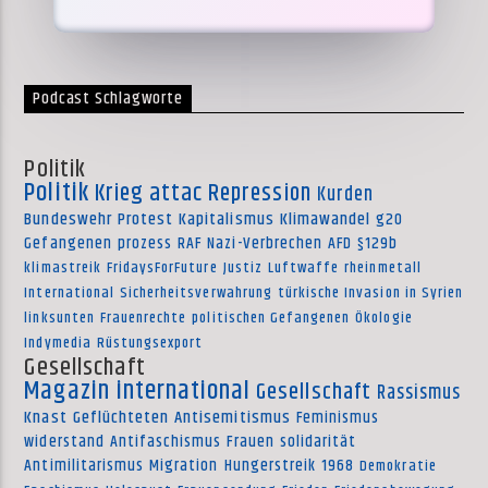
Podcast Schlagworte
Politik
Politik
Krieg
attac
Repression
Kurden
Bundeswehr
Protest
Kapitalismus
Klimawandel
g20
Gefangenen
prozess
RAF
Nazi-Verbrechen
AFD
§129b
klimastreik
FridaysForFuture
Justiz
Luftwaffe
rheinmetall
International
Sicherheitsverwahrung
türkische Invasion in Syrien
linksunten
Frauenrechte
politischen Gefangenen
Ökologie
Indymedia
Rüstungsexport
Gesellschaft
Magazin international
Gesellschaft
Rassismus
Knast
Geflüchteten
Antisemitismus
Feminismus
widerstand
Antifaschismus
Frauen
solidarität
Antimilitarismus
Migration
Hungerstreik
1968
Demokratie