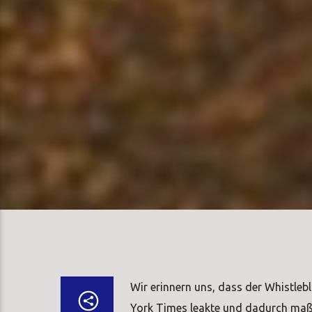
Wir erinnern uns, dass der Whistleb
York Times leakte und dadurch maßg