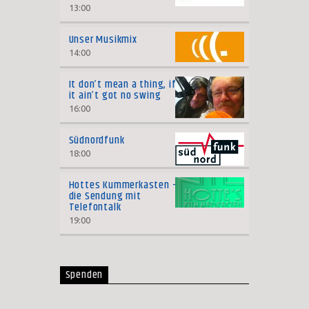
13:00
Unser Musikmix
14:00
It don’t mean a thing, if
it ain’t got no swing
16:00
Südnordfunk
18:00
Hottes Kummerkasten –
die Sendung mit
Telefontalk
19:00
Spenden