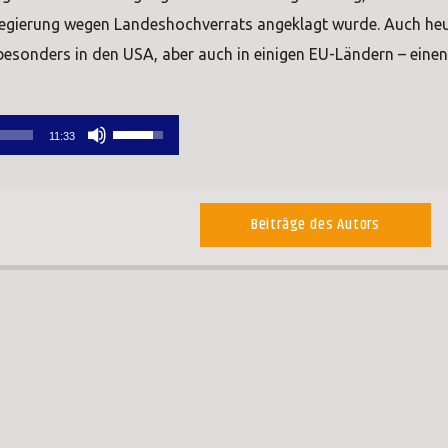
egierung wegen Landeshochverrats angeklagt wurde. Auch he
 besonders in den USA, aber auch in einigen EU-Ländern – einen
Pfeiltasten
11:33
Hoch/Runter
benutzen,
um
Beiträge des Autors
die
Lautstärke
zu
regeln.