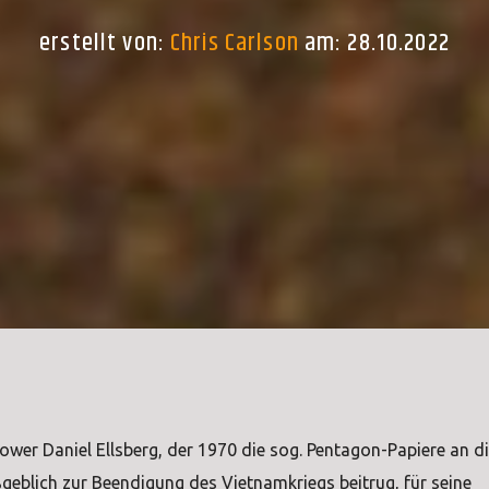
erstellt von:
Chris Carlson
am: 28.10.2022
lower Daniel Ellsberg, der 1970 die sog. Pentagon-Papiere an d
eblich zur Beendigung des Vietnamkriegs beitrug, für seine