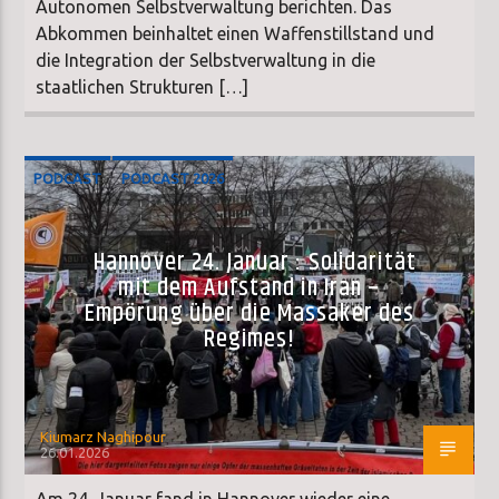
Autonomen Selbstverwaltung berichten. Das
Abkommen beinhaltet einen Waffenstillstand und
die Integration der Selbstverwaltung in die
staatlichen Strukturen […]
PODCAST
PODCAST 2026
Hannover 24. Januar : Solidarität
mit dem Aufstand in Iran –
Empörung über die Massaker des
Regimes!
Kiumarz Naghipour
26.01.2026
Am 24. Januar fand in Hannover wieder eine