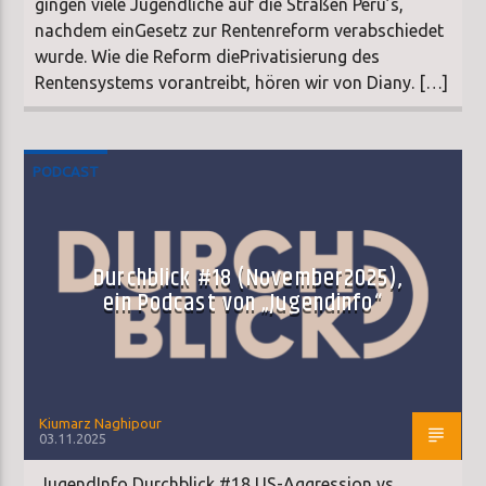
gingen viele Jugendliche auf die Straßen Peru’s,
nachdem einGesetz zur Rentenreform verabschiedet
wurde. Wie die Reform diePrivatisierung des
Rentensystems vorantreibt, hören wir von Diany. […]
PODCAST
Durchblick #18 (November2025),
ein Podcast von „Jugendinfo“
Kiumarz Naghipour
03.11.2025
JugendInfo Durchblick #18 US-Aggression vs.