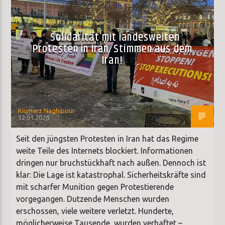
Solidarität mit landesweiten
Protesten in Iran. Stimmen aus dem
Iran!
Kiumarz Naghipour
12.01.2026
Seit den jüngsten Protesten in Iran hat das Regime
weite Teile des Internets blockiert. Informationen
dringen nur bruchstückhaft nach außen. Dennoch ist
klar: Die Lage ist katastrophal. Sicherheitskräfte sind
mit scharfer Munition gegen Protestierende
vorgegangen. Dutzende Menschen wurden
erschossen, viele weitere verletzt. Hunderte,
möglicherweise Tausende, wurden verhaftet –