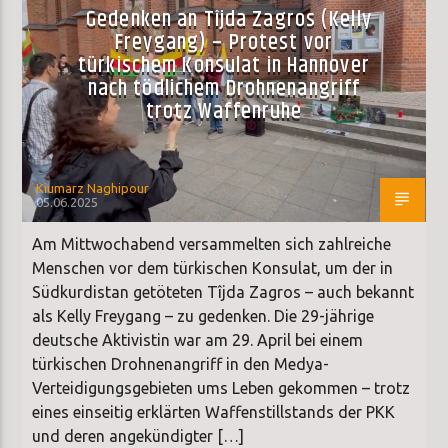
Gedenken an Tîjda Zagros (Kelly
Freygang) – Protest vor
türkischem Konsulat in Hannover
nach tödlichem Drohnenangriff
trotz Waffenruhe
Kiumarz Naghipour
05.06.2025
Am Mittwochabend versammelten sich zahlreiche
Menschen vor dem türkischen Konsulat, um der in
Südkurdistan getöteten Tîjda Zagros – auch bekannt
als Kelly Freygang – zu gedenken. Die 29-jährige
deutsche Aktivistin war am 29. April bei einem
türkischen Drohnenangriff in den Medya-
Verteidigungsgebieten ums Leben gekommen – trotz
eines einseitig erklärten Waffenstillstands der PKK
und deren angekündigter […]