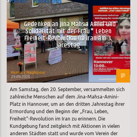
PODCAST
PODCAST 2025
Gedenken an Jina Mahsa Amini und
Solidarität mit der Frau* Leben
Freiheit-Revolution im Iran am 3.
Jarestag
Kiumarz Naghipour
29.09.2025
Am Samstag, den 20. September, versammelten sich
zahlreiche Menschen auf dem Jina-Mahsa-Amini-
Platz in Hannover, um an den dritten Jahrestag ihrer
Ermordung und den Beginn der „Frau, Leben,
Freiheit“-Revolution im Iran zu erinnern. Die
Kundgebung fand zeitgleich mit Aktionen in vielen
anderen Städten statt und wurde vom Verein der