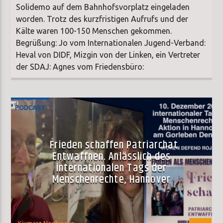
Solidemo auf dem Bahnhofsvorplatz eingeladen
worden. Trotz des kurzfristigen Aufrufs und der
Kälte waren 100-150 Menschen gekommen.
Begrüßung: Jo vom Internationalen Jugend-Verband:
Heval von DIDF, Mizgin von der Linken, ein Vertreter
der SDAJ: Agnes vom Friedensbüro:
PODCAST
Frieden schaffen Patriarchat
Entwaffnen. Anlässlich des
internationalen Tags der
Menschenrechte, Hannover
Kiumarz Naghipour