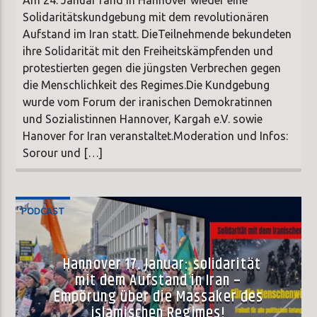
Solidaritätskundgebung mit dem revolutionären
Aufstand im Iran statt. DieTeilnehmende bekundeten
ihre Solidarität mit den Freiheitskämpfenden und
protestierten gegen die jüngsten Verbrechen gegen
die Menschlichkeit des Regimes.Die Kundgebung
wurde vom Forum der iranischen Demokratinnen
und Sozialistinnen Hannover, Kargah e.V. sowie
Hanover for Iran veranstaltet.Moderation und Infos:
Sorour und […]
PODCAST
Hannover 17. Januar: solidarität
mit dem Aufstand in Iran –
Empörung über die Massaker des
islamischen Regimes!