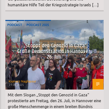
humanitäre Hilfe Teil der Kriegsstrategie Israels […]
PODCAST
PODCAST 2025
„Stoppt den Genozid in Gaza“,
Große Demonstration in Hannover,
26. Juli.
Kiumarz Naghipour
27.07.2025
Mit dem Slogan „Stoppt den Genozid in Gaza“
protestierte am Freitag, den 26. Juli, in Hannover eine
große Menschenmenge in einem breiten Bündnis