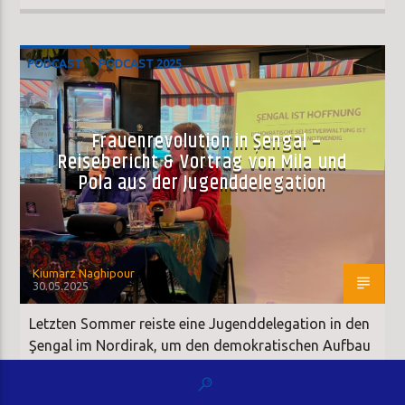
PODCAST
PODCAST 2025
Frauenrevolution in Şengal –
Reisebericht & Vortrag von Mila und
Pola aus der Jugenddelegation
Kiumarz Naghipour
30.05.2025
Letzten Sommer reiste eine Jugenddelegation in den
Şengal im Nordirak, um den demokratischen Aufbau
in der Region mitzuerleben. Ein Teil der Gruppe war
am Mittwoch in Hannover zu Gast, um von der Reise