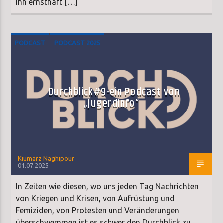
ihn ernsthaft […]
PODCAST
PODCAST 2025
Durchblick#9-ein Podcast von
„Jugendinfo“
Kiumarz Naghipour
01.07.2025
In Zeiten wie diesen, wo uns jeden Tag Nachrichten
von Kriegen und Krisen, von Aufrüstung und
Femiziden, von Protesten und Veränderungen
überschwemmen ist es schwer den Durchblick zu