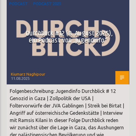
PODCAST
PODCAST 2025
Durchblick #12 (8. August 2025),
ein Podcast von „Jugendinfo“
Kiumarz Naghipour
11.08.2025
Folgenbeschreibung: Jugendinfo Durchblick # 12
Genozid in Gaza | Zollpolitik der USA |
Foltervorwürfe der JVA Gablingen | Streik bei Birtat |
Angriff auf österreichische Gedenkstätte | Interview
mit Ramsis Kilani In dieser Folge Durchblick reden
wir zunächst über die Lage in Gaza, das Aushungern
der palästinensischen Bevölkerung und wie