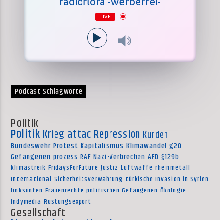
radioflora -werbefrei-
LIVE
Podcast Schlagworte
Politik
Politik
Krieg
attac
Repression
Kurden
Bundeswehr
Protest
Kapitalismus
Klimawandel
g20
Gefangenen
prozess
RAF
Nazi-Verbrechen
AFD
§129b
klimastreik
FridaysForFuture
Justiz
Luftwaffe
rheinmetall
International
Sicherheitsverwahrung
türkische Invasion in Syrien
linksunten
Frauenrechte
politischen Gefangenen
Ökologie
Indymedia
Rüstungsexport
Gesellschaft