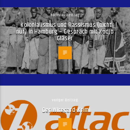
nächster Beitrag
Kolonialismus und Rassismus (nicht
nur) in Hamburg – Gespräch mit Kodjo
Gläser
voriger Beitrag
Der Wirecard-Krimi