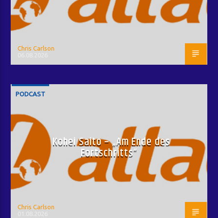
Chris Carlson
06.08.2026
PODCAST
Kohei Saito – „Am Ende des
Fortschritts“
Chris Carlson
01.08.2026