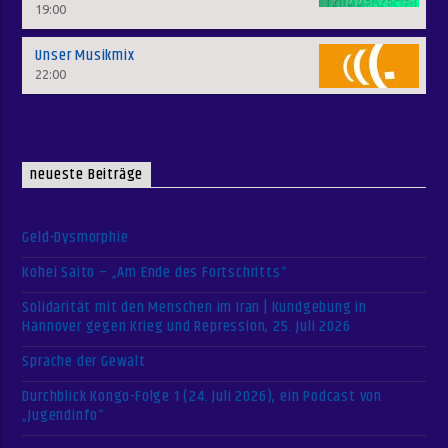
19:00
Unser Musikmix
22:00
neueste Beiträge
Geld-Dysmorphie
Kohei Saito – „Am Ende des Fortschritts“
Solidarität mit den Menschen im Iran | Kundgebung in
Hannover gegen Krieg und Repression, 25. Juli 2026
Sprache der Gewalt
Durchblick Kongo-Folge 1 (24. Juli 2026), ein Podcast von
„Jugendinfo“