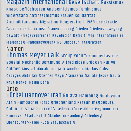
Magazin international
Gesellschaft
Rassismus
Knast
Geflüchteten
Antisemitismus
Feminismus
widerstand
Antifaschismus
Frauen
solidarität
Antimilitarismus
Migration
Hungerstreik
1968
Demokratie
Faschismus
Holocaust
Frauensendung
Frieden
Friedensbewegung
Gewalt
kriegsverbrechen
Revolution
Demo
1. Mai
Internationaler
Frauentag
Frauenbewegung
NS-Diktatur
Integration
Namen
Thomas Meyer-Falk
Group Yorum
Kummerkasten-
Spezial
Mechthild Dortmund
Alfred Klose
Erdogan
Nuriye
Gülmen
MustafaKocak
Loic
Jack Woodhead
Markus Pabst
Georges Abdallah
Steffen Meyn
Aramäerin
Dallala
Jesus Irsula
Knut Henkel
Halim Dena
Orte
Türkei
Hannover
Iran
Rojava
Hamburg
Nordsyrien
Afrin
Hambacher Forst
griechenland
Kargah
magdeburg
Polen
FAUST
GOP
Unterlüß
Gedenkstätte Ahlem
Pogromnacht
Hannover
Stadt Hof
3.Oktober in Hamburg
Calenberg
Lueneburger-Heide
Kuba
Braunschweig