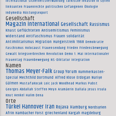
International
Sicherheitsverwahrung
türkische Invasion in Syrien
linksunten
Frauenrechte
politischen Gefangenen
Ökologie
Indymedia
Rüstungsexport
Gesellschaft
Magazin international
Gesellschaft
Rassismus
Knast
Geflüchteten
Antisemitismus
Feminismus
widerstand
Antifaschismus
Frauen
solidarität
Antimilitarismus
Migration
Hungerstreik
1968
Demokratie
Faschismus
Holocaust
Frauensendung
Frieden
Friedensbewegung
Gewalt
kriegsverbrechen
Revolution
Demo
1. Mai
Internationaler
Frauentag
Frauenbewegung
NS-Diktatur
Integration
Namen
Thomas Meyer-Falk
Group Yorum
Kummerkasten-
Spezial
Mechthild Dortmund
Alfred Klose
Erdogan
Nuriye
Gülmen
MustafaKocak
Loic
Jack Woodhead
Markus Pabst
Georges Abdallah
Steffen Meyn
Aramäerin
Dallala
Jesus Irsula
Knut Henkel
Halim Dena
Orte
Türkei
Hannover
Iran
Rojava
Hamburg
Nordsyrien
Afrin
Hambacher Forst
griechenland
Kargah
magdeburg