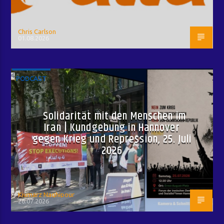
Chris Carlson
01.08.2026
PODCAST
Solidarität mit den Menschen im
Iran | Kundgebung in Hannover
gegen Krieg und Repression, 25. Juli
2026
Kiumarz Naghipour
26.07.2026