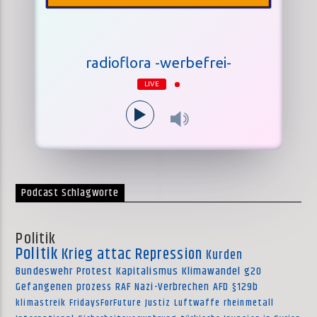
radioflora -werbefrei-
LIVE
Podcast Schlagworte
Politik
Politik
Krieg
attac
Repression
Kurden
Bundeswehr
Protest
Kapitalismus
Klimawandel
g20
Gefangenen
prozess
RAF
Nazi-Verbrechen
AFD
§129b
klimastreik
FridaysForFuture
Justiz
Luftwaffe
rheinmetall