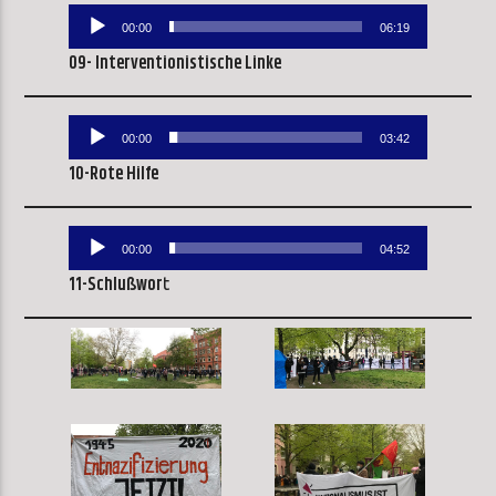
Audio-
00:00
06:19
Player
09- Interventionistische Linke
Audio-
00:00
03:42
Player
10-Rote Hilfe
Audio-
00:00
04:52
Player
11-Schlußwor
t