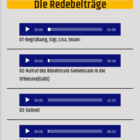
Die Redebeiträge
Audio-
00:00
02:58
Player
01-Begrüßung, Sigi, Lisa, Imam:
Audio-
00:00
05:18
Player
02-Aufruf des Bündnisses Gemeinsam in die
Offensive(GidO)
Audio-
00:00
12:33
Player
03-Solinet
Audio-
00:00
08:23
Player