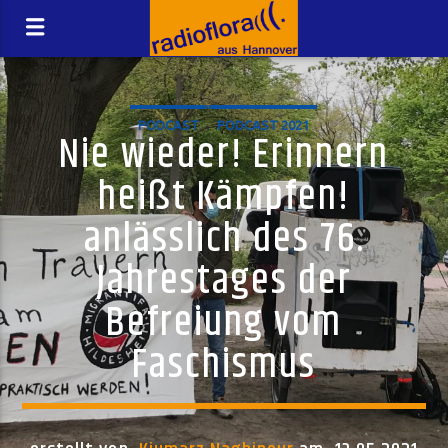
PODCAST
PODCAST 2021
Nie wieder! Erinnern
heißt Kämpfen!
anlässlich des 76.
Jahrestages der
Befreiung vom
Faschismus