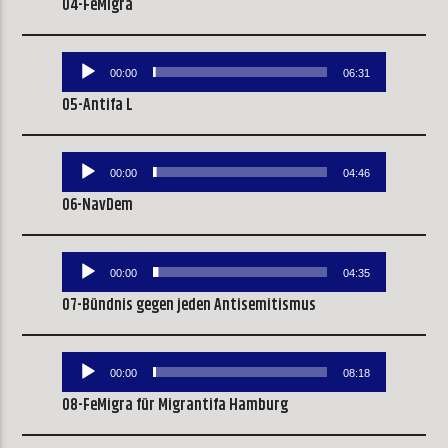
04-FeMigra
Audio-
00:00
06:31
Player
05-Antifa L
Audio-
00:00
04:46
Player
06-NavDem
Audio-
00:00
04:35
Player
07-Bündnis gegen jeden Antisemitismus
Audio-
00:00
08:18
Player
08-FeMigra für Migrantifa Hamburg