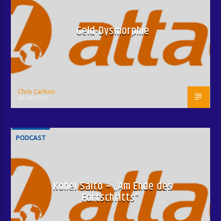
Geld-Dysmorphie
Chris Carlson
06.08.2026
PODCAST
Kohei Saito – „Am Ende des
Fortschritts“