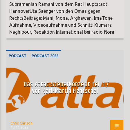
Subramanian Ramani von dem Rat Hauptstadt
HannoverUta Saenger von den Omas gegen
RechtsBeiträge: Mani, Mona, Arghawan, ImaTone
Aufnahme, Videoaufnahme und Schnitt: Kiumarz
Naghipour, Redaktion International bei radio flora
PODCAST
PODCAST 2022
Das Attac-Steuerkonzept Teil 1 /
von Karl-Martin Hentschel
Chris Carlson
18.11.2022