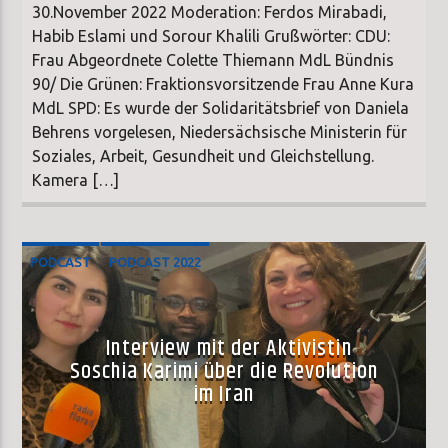
30.November 2022 Moderation: Ferdos Mirabadi,
Habib Eslami und Sorour Khalili Grußwörter: CDU:
Frau Abgeordnete Colette Thiemann MdL Bündnis
90/ Die Grünen: Fraktionsvorsitzende Frau Anne Kura
MdL SPD: Es wurde der Solidaritätsbrief von Daniela
Behrens vorgelesen, Niedersächsische Ministerin für
Soziales, Arbeit, Gesundheit und Gleichstellung.
Kamera […]
PODCAST
PODCAST 2022
Interview mit der Aktivistin
Soschia Karimi über die Revolution
im Iran