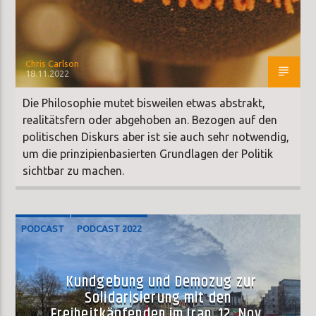
Chris Carlson
18.11.2022
Die Philosophie mutet bisweilen etwas abstrakt,
realitätsfern oder abgehoben an. Bezogen auf den
politischen Diskurs aber ist sie auch sehr notwendig,
um die prinzipienbasierten Grundlagen der Politik
sichtbar zu machen.
PODCAST
PODCAST 2022
Kundgebung und Demozug zur
Solidarisierung mit den
Freiheitkäpfenden im Iran, 12. Nov.