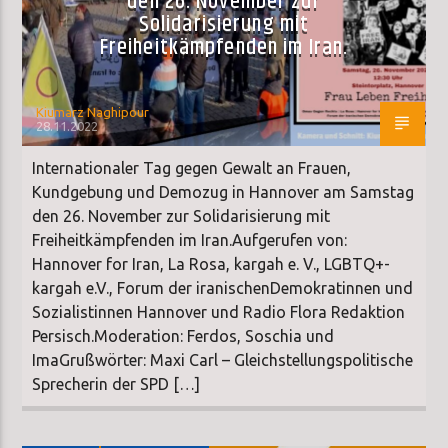
den 26. November zur
Solidarisierung mit
Freiheitkämpfenden im Iran.
Kiumarz Naghipour
28.11.2022
Internationaler Tag gegen Gewalt an Frauen,
Kundgebung und Demozug in Hannover am Samstag
den 26. November zur Solidarisierung mit
Freiheitkämpfenden im Iran.Aufgerufen von:
Hannover for Iran, La Rosa, kargah e. V., LGBTQ+-
kargah e.V., Forum der iranischenDemokratinnen und
Sozialistinnen Hannover und Radio Flora Redaktion
Persisch.Moderation: Ferdos, Soschia und
ImaGrußwörter: Maxi Carl – Gleichstellungspolitische
Sprecherin der SPD […]