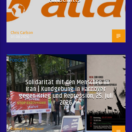
Chris Carlson
01.08.2026
PODCAST
Solidarität mit den Menschen im
Iran | Kundgebung in Hannover
gegen Krieg und Repression, 25. Juli
2026
Kiumarz Naghipour