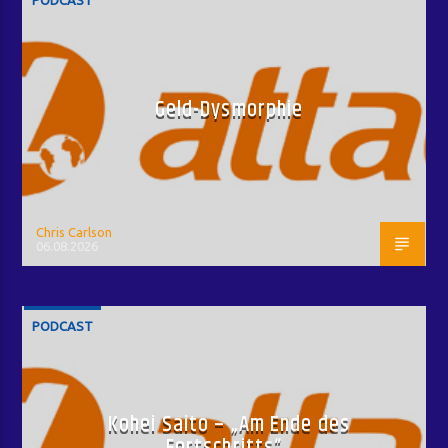
PODCAST
Geld-Dysmorphie
Chris Carlson
06.08.2026
PODCAST
Kohei Saito – „Am Ende des
Fortschritts“