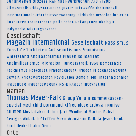
Gefangenen
prozess
RAF
Nazi-Verbrechen
AFD
§129b
klimastreik
FridaysForFuture
Justiz
Luftwaffe
rheinmetall
International
Sicherheitsverwahrung
türkische Invasion in Syrien
linksunten
Frauenrechte
politischen Gefangenen
Ökologie
Indymedia
Rüstungsexport
Gesellschaft
Magazin international
Gesellschaft
Rassismus
Knast
Geflüchteten
Antisemitismus
Feminismus
widerstand
Antifaschismus
Frauen
solidarität
Antimilitarismus
Migration
Hungerstreik
1968
Demokratie
Faschismus
Holocaust
Frauensendung
Frieden
Friedensbewegung
Gewalt
kriegsverbrechen
Revolution
Demo
1. Mai
Internationaler
Frauentag
Frauenbewegung
NS-Diktatur
Integration
Namen
Thomas Meyer-Falk
Group Yorum
Kummerkasten-
Spezial
Mechthild Dortmund
Alfred Klose
Erdogan
Nuriye
Gülmen
MustafaKocak
Loic
Jack Woodhead
Markus Pabst
Georges Abdallah
Steffen Meyn
Aramäerin
Dallala
Jesus Irsula
Knut Henkel
Halim Dena
Orte